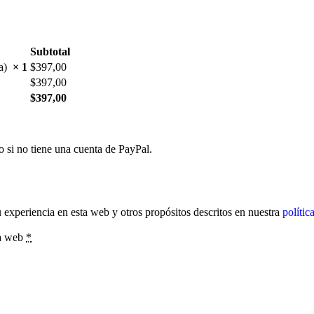
Subtotal
da)
× 1
$
397,00
$
397,00
$
397,00
o si no tiene una cuenta de PayPal.
u experiencia en esta web y otros propósitos descritos en nuestra
polític
a web
*