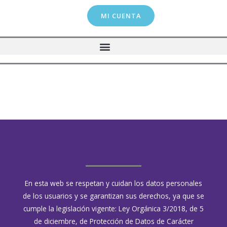
Ir
MI CUENTA
al
contenido
Política de privacidad
En esta web se respetan y cuidan los datos personales
de los usuarios y se garantizan sus derechos, ya que se
cumple la legislación vigente: Ley Orgánica 3/2018, de 5
de diciembre, de Protección de Datos de Carácter