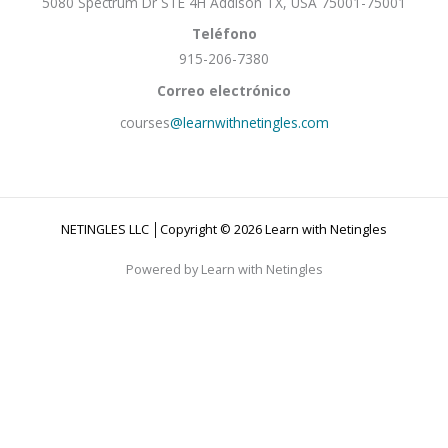
5080 Spectrum Dr STE 4H Addison TX, USA 75001-75001
Teléfono
915-206-7380
Correo electrónico
courses
@learnwithnetingles.com
NETINGLES LLC │Copyright © 2026 Learn with Netingles
Powered by Learn with Netingles