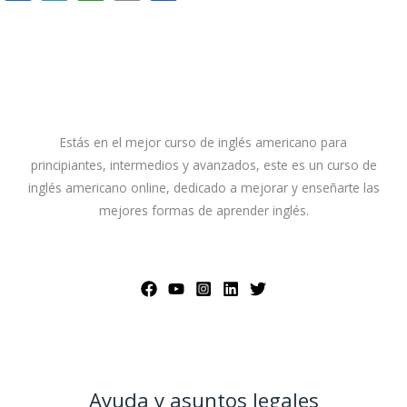
ac
w
h
m
o
e
itt
at
ai
m
b
er
s
l
p
o
A
ar
o
p
ti
Estás en el mejor curso de inglés americano para
k
p
r
principiantes, intermedios y avanzados, este es un curso de
inglés americano online, dedicado a mejorar y enseñarte las
mejores formas de aprender inglés.
Ayuda y asuntos legales