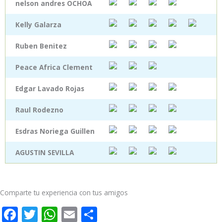
nelson andres OCHOA
Kelly Galarza
Ruben Benitez
Peace Africa Clement
Edgar Lavado Rojas
Raul Rodezno
Esdras Noriega Guillen
AGUSTIN SEVILLA
Comparte tu experiencia con tus amigos
F
T
W
E
C